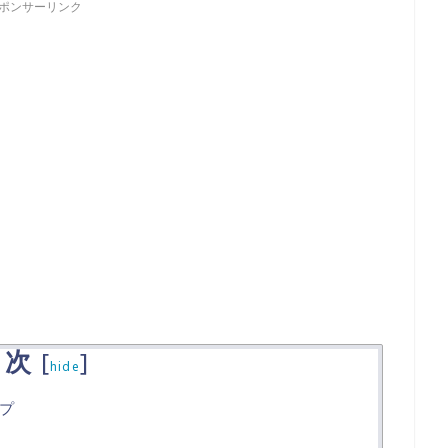
ポンサーリンク
目次
[
]
hide
プ