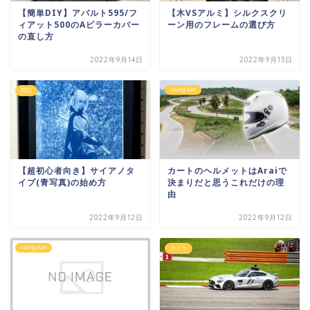
【簡単DIY】アバルト595/フ
【木VSアルミ】シルクスクリ
ィアット500のAピラーカバー
ーン用のフレームの選び方
の直し方
2022年9月14日
2022年9月13日
racing-kart
雑記
【超初心者向き】サイアノタ
カートのヘルメットはAraiで
イプ(青写真)の始め方
決まりだと思うこれだけの理
由
2022年9月12日
2022年9月12日
racing-kart
カメラ