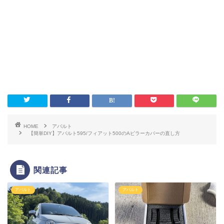
HOME
アバルト
【簡単DIY】アバルト595/フィアット500のAピラーカバーの直し方
関連記事
アバルト
アバルト