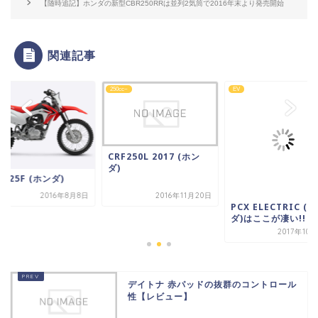
【随時追記】ホンダの新型CBR250RRは並列2気筒で2016年末より発売開始
関連記事
~
250cc~
EV
CRF250L 2017 (ホン
ダ)
F125F (ホンダ)
2016年8月8日
2016年11月20日
PCX ELECTRIC (
ダ)はここが凄い!!
2017年10
デイトナ 赤パッドの抜群のコントロール
性【レビュー】