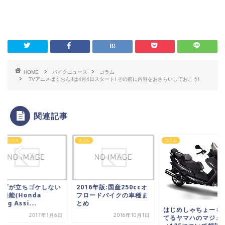
HOME
バイクニュース
コラム
TVアニメばくおん!!は4月4日スタート! その前に内容をおさらいしておこう!
関連記事
クニュース
コラム
コラム
ンダが立ちゴケしない
2016年版:国産250ccオ
機能(Honda
フロードバイクの車種ま
ing Assi...
とめ
はじめしゃちょーも
2017年1月6日
2016年10月1日
てるヤマハのマジェ