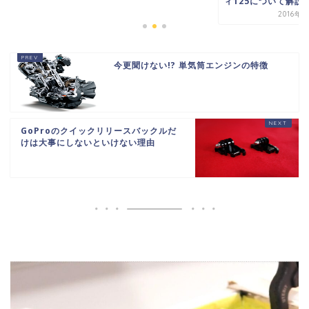
ィ125について解説す.
2016年
今更聞けない!? 単気筒エンジンの特徴
GoProのクイックリリースバックルだ
けは大事にしないといけない理由