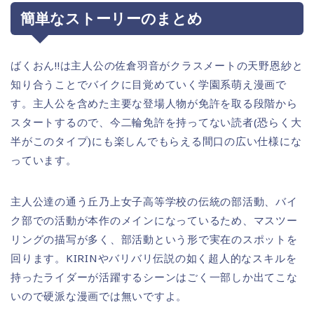
簡単なストーリーのまとめ
ばくおん!!は主人公の佐倉羽音がクラスメートの天野恩紗と
知り合うことでバイクに目覚めていく学園系萌え漫画で
す。主人公を含めた主要な登場人物が免許を取る段階から
スタートするので、今二輪免許を持ってない読者(恐らく大
半がこのタイプ)にも楽しんでもらえる間口の広い仕様にな
っています。
主人公達の通う丘乃上女子高等学校の伝統の部活動、バイ
ク部での活動が本作のメインになっているため、マスツー
リングの描写が多く、部活動という形で実在のスポットを
回ります。KIRINやバリバリ伝説の如く超人的なスキルを
持ったライダーが活躍するシーンはごく一部しか出てこな
いので硬派な漫画では無いですよ。