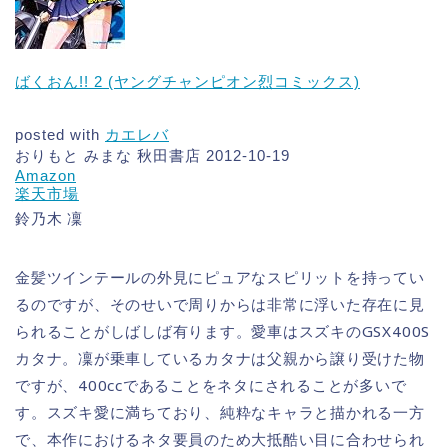
ばくおん!! 2 (ヤングチャンピオン烈コミックス)
posted with
カエレバ
おりもと みまな 秋田書店 2012-10-19
Amazon
楽天市場
鈴乃木 凜
金髪ツインテールの外見にピュアなスピリットを持ってい
るのですが、そのせいで周りからは非常に浮いた存在に見
られることがしばしば有ります。愛車はスズキのGSX400S
カタナ。凜が乗車しているカタナは父親から譲り受けた物
ですが、400ccであることをネタにされることが多いで
す。スズキ愛に満ちており、純粋なキャラと描かれる一方
で、本作におけるネタ要員のため大抵酷い目に合わせられ