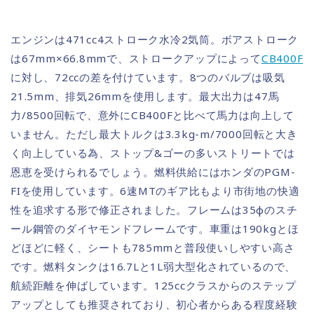
エンジンは471cc4ストローク水冷2気筒。ボアストローク
は67mm×66.8mmで、ストロークアップによって
CB400F
に対し、72ccの差を付けています。8つのバルブは吸気
21.5mm、排気26mmを使用します。最大出力は47馬
力/8500回転で、意外にCB400Fと比べて馬力は向上して
いません。ただし最大トルクは3.3kg-m/7000回転と大き
く向上している為、ストップ&ゴーの多いストリートでは
恩恵を受けられるでしょう。燃料供給にはホンダのPGM-
FIを使用しています。6速MTのギア比もより市街地の快適
性を追求する形で修正されました。フレームは35φのスチ
ール鋼管のダイヤモンドフレームです。車重は190kgとほ
どほどに軽く、シートも785mmと普段使いしやすい高さ
です。燃料タンクは16.7Lと1L弱大型化されているので、
航続距離を伸ばしています。125ccクラスからのステップ
アップとしても推奨されており、初心者からある程度経験