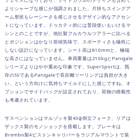
よりシャープな感じが強調されました。片持ちスイングア
ーム形状もレーシーさを感じさせるデザイン的なアクセン
トになっています。ドゥカティ的には普段使いもいけるマ
シンとのことですが、他社製フルカウルツアラーに比べる
とポジションはかなり前傾気味で、スポーティさも犠牲に
しない設計になっています。シート高は810mmと、極端
な高さにはなっていません。車両重量は210kgとPanigale
シリーズよりはやや重めな印象です。SuperSportは、既
存のSSであるPanigaleで長距離ツーリングは負担が大き
い、という方向けに気持ちマイルドにした感じですね。オ
プションでサイドバッグが設定されており、荷物の積載性
も考慮されています。
サスペンションはマルゾッキ製43φ倒立フォーク、リアは
ザックス製のモノショックを搭載します。ブレーキは
Brembo製4ピストンキャリパーをラジアルマウントで装