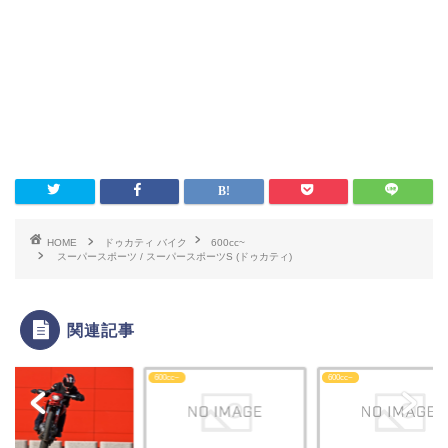
HOME
ドゥカティ バイク
600cc~
スーパースポーツ / スーパースポーツS (ドゥカティ)
関連記事
c~
600cc~
600cc~