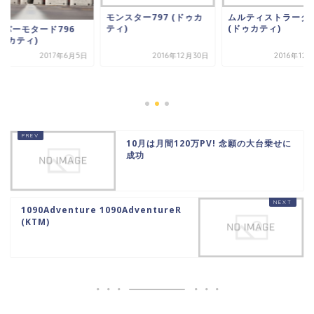
モンスター797 (ドゥカ
ムルティストラーダ9
ティ)
(ドゥカティ)
イパーモタード796
ドゥカティ)
2017年6月5日
2016年12月30日
2016年12
10月は月間120万PV! 念願の大台乗せに
成功
1090Adventure 1090AdventureR
(KTM)