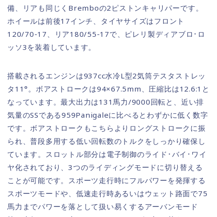
備、リアも同じくBremboの2ピストンキャリパーです。
ホイールは前後17インチ、タイヤサイズはフロント
120/70-17、リア180/55-17で、ピレリ製ディアブロ･ロ
ッソ3を装着しています。
搭載されるエンジンは937cc水冷L型2気筒テスタストレッ
タ11°。ボアストロークは94×67.5mm、圧縮比は12.6:1と
なっています。最大出力は131馬力/9000回転と、近い排
気量のSSである959Panigaleに比べるとわずかに低く数字
です。ボアストロークもこちらよりロングストロークに振
られ、普段多用する低い回転数のトルクをしっかり確保し
ています。スロットル部分は電子制御のライド･バイ･ワイ
ヤ化されており、3つのライディングモードに切り替える
ことが可能です。スポーツ走行時にフルパワーを発揮する
スポーツモードや、低速走行時あるいはウェット路面で75
馬力までパワーを落として扱い易くするアーバンモード