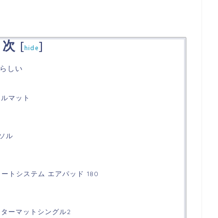
目次
[
]
hide
らしい
ールマット
ソル
フォートシステム エアパッド 180
ーターマットシングル2