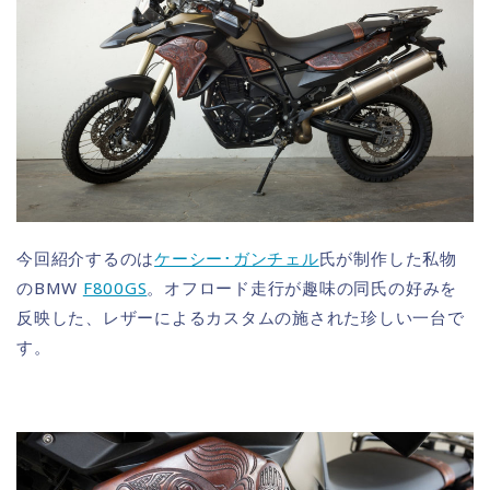
今回紹介するのは
ケーシー･ガンチェル
氏が制作した私物
のBMW
F800GS
。オフロード走行が趣味の同氏の好みを
反映した、レザーによるカスタムの施された珍しい一台で
す。