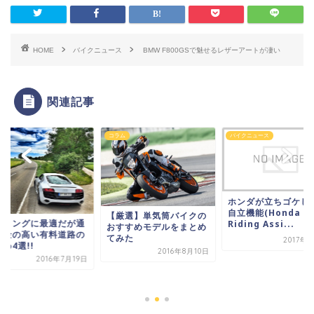
HOME
バイクニュース
BMW F800GSで魅せるレザーアートが凄い
関連記事
ム
コラム
バイクニュース
ホンダが立ちゴケし
自立機能(Honda
【厳選】単気筒バイクの
ーリングに最適だが通
Riding Assi...
おすすめモデルをまとめ
料金の高い有料道路の
てみた
2017年
め4選!!
2016年8月10日
2016年7月19日