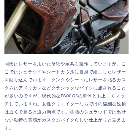
同氏はレザーを用いた壁紙や家具も製作していますが、こ
こではシュラウドやシートカウルに自身で細工したレザー
を貼り込んでいます。タンクやシートにレザーを貼るカス
タムはアメリカンなどクラシックなバイクに施されること
が多いのですが、現代的なF800GSの車体とも上手くマッ
チしていますね。女性クリエイターならではの繊細な絵柄
は近くで見ると迫力満点です。樹脂のシュラウドでは出せ
ない独特の質感がカスタムバイクらしい仕上がりと言えま
す。