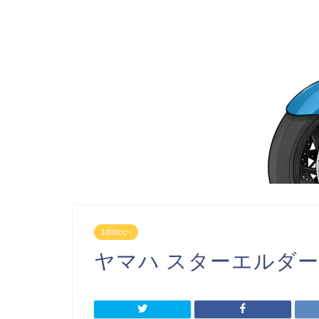
1000cc~
ヤマハ スターエルダー