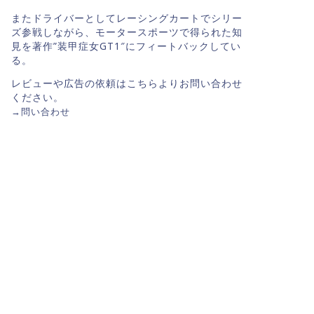
またドライバーとしてレーシングカートでシリー
ズ参戦しながら、モータースポーツで得られた知
見を著作”装甲症女GT1″にフィートバックしてい
る。
レビューや広告の依頼はこちらよりお問い合わせ
ください。
→
問い合わせ