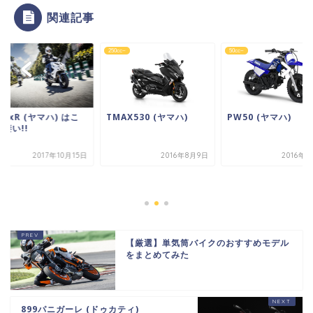
関連記事
~
250cc~
50cc~
roxR (ヤマハ) はこ
TMAX530 (ヤマハ)
PW50 (ヤマハ)
凄い!!
2017年10月15日
2016年8月9日
2016年
【厳選】単気筒バイクのおすすめモデル
をまとめてみた
899パニガーレ (ドゥカティ)