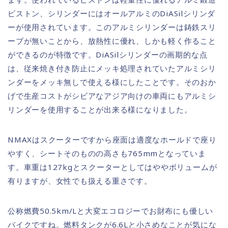
ピストン、シリンダーにはオールアルミのDiASilシリンダ
ーが使用されています。このアルミシリンダーは鋳鉄スリ
ーブが無いことから、放熱性に優れ、しかも軽く作ること
ができるのが特徴です。DiASilシリンダーの画期的な点
は、従来焼き付き防止にメッキ処理されていたアルミシリ
ンダーをメッキ無しで使える様にしたことです。そのおか
げで生産コストがシビアなアジア向けの車両にもアルミシ
リンダーを使用することが出来る様になりました。
NMAXはスクーターですから座面は適度なホールドで座り
やすく、シートそのものの高さも765mmとなっていま
す。車重は127kgとスクーターとしてはややボリュームが
有りますが、女性でも扱える重さです。
公称燃費50.5km/Lと大変エコロジーでお財布にも優しい
バイクですね。燃料タンクが6.6Lと小さめなことが気にな