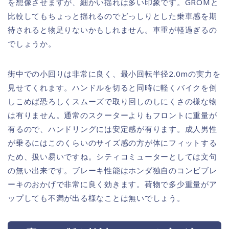
を想像させますが、細かい揺れは多い印象です。GROMと
比較してもちょっと揺れるのでどっしりとした乗車感を期
待されると物足りないかもしれません。車重が軽過ぎるの
でしょうか。
街中での小回りは非常に良く、最小回転半径2.0mの実力を
見せてくれます。ハンドルを切ると同時に軽くバイクを倒
しこめば恐ろしくスムーズで取り回しのしにくさの様な物
は有りません。通常のスクーターよりもフロントに重量が
有るので、ハンドリングには安定感が有ります。成人男性
が乗るにはこのくらいのサイズ感の方が体にフィットする
ため、扱い易いですね。シティコミューターとしては文句
の無い出来です。ブレーキ性能はホンダ独自のコンビブレ
ーキのおかげで非常に良く効きます。荷物で多少重量がア
ップしても不満が出る様なことは無いでしょう。