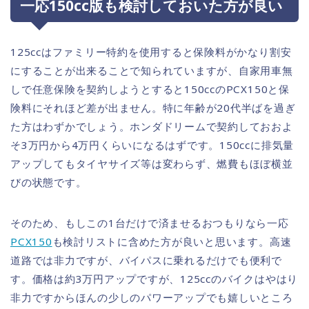
一応150cc版も検討しておいた方が良い
125ccはファミリー特約を使用すると保険料がかなり割安
にすることが出来ることで知られていますが、自家用車無
しで任意保険を契約しようとすると150ccのPCX150と保
険料にそれほど差が出ません。特に年齢が20代半ばを過ぎ
た方はわずかでしょう。ホンダドリームで契約しておおよ
そ3万円から4万円くらいになるはずです。150ccに排気量
アップしてもタイヤサイズ等は変わらず、燃費もほぼ横並
びの状態です。
そのため、もしこの1台だけで済ませるおつもりなら一応
PCX150
も検討リストに含めた方が良いと思います。高速
道路では非力ですが、バイパスに乗れるだけでも便利で
す。価格は約3万円アップですが、125ccのバイクはやはり
非力ですからほんの少しのパワーアップでも嬉しいところ