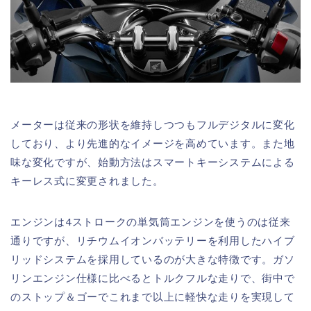
メーターは従来の形状を維持しつつもフルデジタルに変化
しており、より先進的なイメージを高めています。また地
味な変化ですが、始動方法はスマートキーシステムによる
キーレス式に変更されました。
エンジンは4ストロークの単気筒エンジンを使うのは従来
通りですが、リチウムイオンバッテリーを利用したハイブ
リッドシステムを採用しているのが大きな特徴です。ガソ
リンエンジン仕様に比べるとトルクフルな走りで、街中で
のストップ＆ゴーでこれまで以上に軽快な走りを実現して