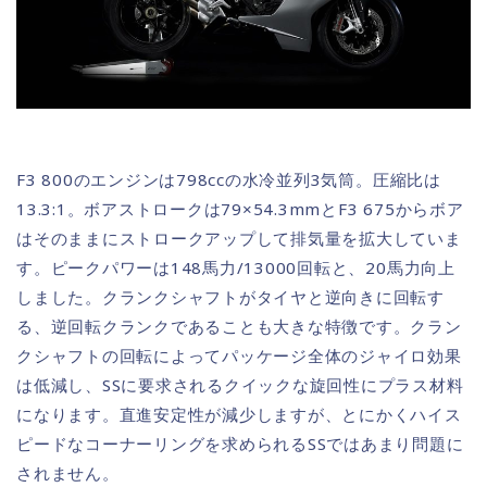
F3 800のエンジンは798ccの水冷並列3気筒。圧縮比は
13.3:1。ボアストロークは79×54.3mmとF3 675からボア
はそのままにストロークアップして排気量を拡大していま
す。ピークパワーは148馬力/13000回転と、20馬力向上
しました。クランクシャフトがタイヤと逆向きに回転す
る、逆回転クランクであることも大きな特徴です。クラン
クシャフトの回転によってパッケージ全体のジャイロ効果
は低減し、SSに要求されるクイックな旋回性にプラス材料
になります。直進安定性が減少しますが、とにかくハイス
ピードなコーナーリングを求められるSSではあまり問題に
されません。