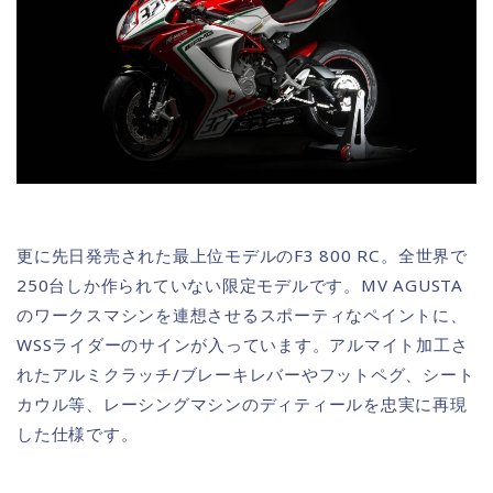
更に先日発売された最上位モデルのF3 800 RC。全世界で
250台しか作られていない限定モデルです。MV AGUSTA
のワークスマシンを連想させるスポーティなペイントに、
WSSライダーのサインが入っています。アルマイト加工さ
れたアルミクラッチ/ブレーキレバーやフットペグ、シート
カウル等、レーシングマシンのディティールを忠実に再現
した仕様です。