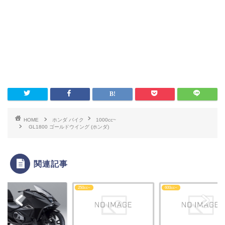
HOME
ホンダ バイク
1000cc~
GL1800 ゴールドウイング (ホンダ)
関連記事
c~
250cc~
600cc~