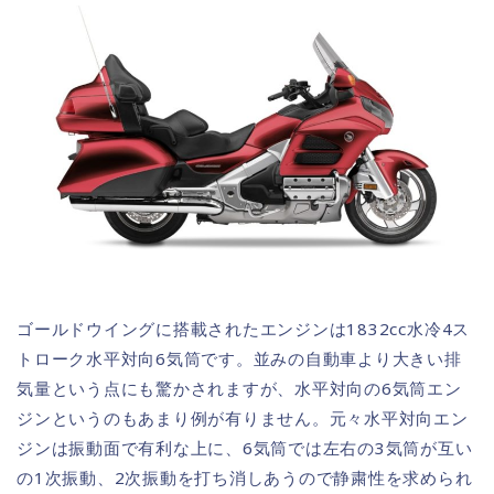
ゴールドウイングに搭載されたエンジンは1832cc水冷4ス
トローク水平対向6気筒です。並みの自動車より大きい排
気量という点にも驚かされますが、水平対向の6気筒エン
ジンというのもあまり例が有りません。元々水平対向エン
ジンは振動面で有利な上に、6気筒では左右の3気筒が互い
の1次振動、2次振動を打ち消しあうので静粛性を求められ