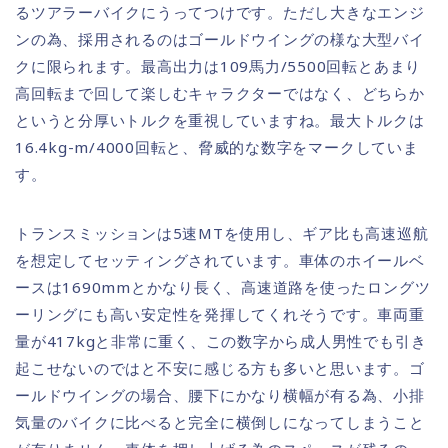
るツアラーバイクにうってつけです。ただし大きなエンジ
ンの為、採用されるのはゴールドウイングの様な大型バイ
クに限られます。最高出力は109馬力/5500回転とあまり
高回転まで回して楽しむキャラクターではなく、どちらか
というと分厚いトルクを重視していますね。最大トルクは
16.4kg-m/4000回転と、脅威的な数字をマークしていま
す。
トランスミッションは5速MTを使用し、ギア比も高速巡航
を想定してセッティングされています。車体のホイールベ
ースは1690mmとかなり長く、高速道路を使ったロングツ
ーリングにも高い安定性を発揮してくれそうです。車両重
量が417kgと非常に重く、この数字から成人男性でも引き
起こせないのではと不安に感じる方も多いと思います。ゴ
ールドウイングの場合、腰下にかなり横幅が有る為、小排
気量のバイクに比べると完全に横倒しになってしまうこと