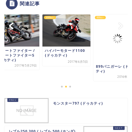
関連記事
cc~
1000cc~
600cc~
トリートファイター /
ハイパーモタード1100
トリートファイターS
(ドゥカティ)
ドゥカティ)
2017年6月5日
2017年5月29日
899パニガーレ (ド
ティ)
2016年8
モンスター797 (ドゥカティ)
レブル250 300 / レブル 500 (ホンダ)