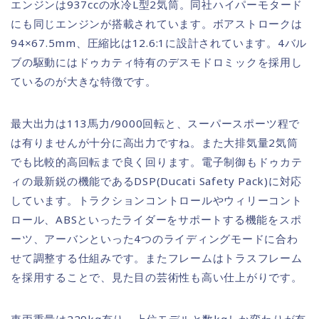
エンジンは937ccの水冷L型2気筒。同社ハイパーモタード
にも同じエンジンが搭載されています。ボアストロークは
94×67.5mm、圧縮比は12.6:1に設計されています。4バル
ブの駆動にはドゥカティ特有のデスモドロミックを採用し
ているのが大きな特徴です。
最大出力は113馬力/9000回転と、スーパースポーツ程で
は有りませんが十分に高出力ですね。また大排気量2気筒
でも比較的高回転まで良く回ります。電子制御もドゥカテ
ィの最新鋭の機能であるDSP(Ducati Safety Pack)に対応
しています。トラクションコントロールやウィリーコント
ロール、ABSといったライダーをサポートする機能をスポ
ーツ、アーバンといった4つのライディングモードに合わ
せて調整する仕組みです。またフレームはトラスフレーム
を採用することで、見た目の芸術性も高い仕上がりです。