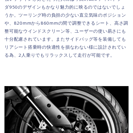
ダ950のデザインもかなり魅力的に映るのではないでしょ
うか。ツーリング時の負担の少ない直立気味のポジション
や、820mmから860mmの間で調整できるシート、高さ調
整可能なウインドスクリーン等、ユーザーの使い易さにも
十分配慮されています。またサイドバッグ等を装備しても
リアシート搭乗時の快適性を損なわない様に設計されてい
る為、2人乗りでもリラックスして走行が可能です。