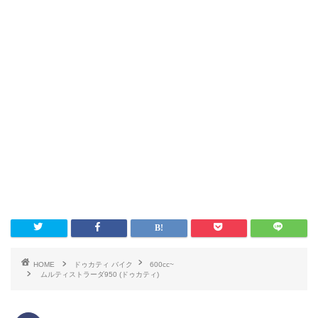
HOME
ドゥカティ バイク
600cc~
ムルティストラーダ950 (ドゥカティ)