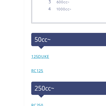
600cc~
1000cc~
50cc~
125DUKE
RC125
250cc~
RC250