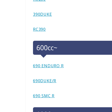
390DUKE
RC390
600cc~
690 ENDURO R
690DUKE/R
690 SMC R