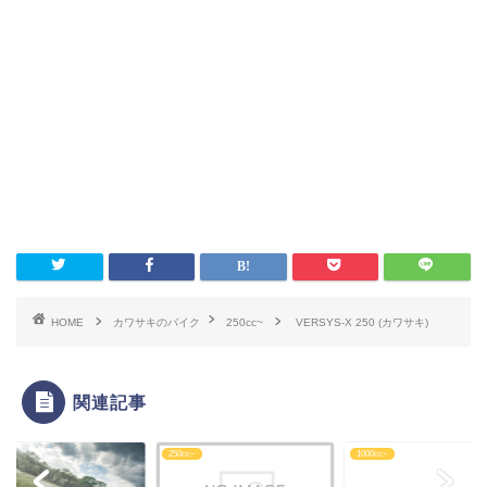
HOME
カワサキのバイク
250cc~
VERSYS-X 250 (カワサキ)
関連記事
c~
250cc~
1000cc~