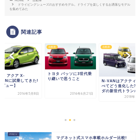
HOME
自動車
ドライビングシューズのおすすめモデル。ドライブを楽しくするお洒落なモデル
を集めてみた
関連記事
自動車
自動車
自動車
トヨタ パッソに3世代乗
り継いで思うこと
N-VANはアクティと比
べてどう進化した?ホン
ダの新世代トランポを...
2016年6月21日
2018年7月15日
トヨタ アクア
URBANに試
【レビュー】
マグネット式スマホ車載ホルダー比較!