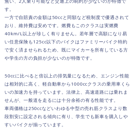
無い、2人乗り可能など交通上の制約が少ないのが特徴で
す。
一方で自賠責の金額は50ccと同額など税制度で優遇されて
おり、維持費は安めです。燃費もこのクラスは実燃費
40km/L以上が珍しく有りません。若年層で高額になり易
い任意保険も125cc以下のバイクはファミリーバイク特約
で安く済ませられるため、既にマイカーを所有している方
や学生の方の負担が少ないのが特徴です。
50ccに比べると倍以上の排気量になるため、エンジン性能
は相対的に高く、軽自動車から1000ccクラスの乗用車くら
いの加速力を持っています。法律上、高速道路には乗れま
せんが、一般道を走るには十分余裕の有る性能です。
車両価格は250ccなどいわゆる中型の売れ筋クラスより数
段割安に設定される傾向に有り、学生でも新車を購入しや
すいバイクが揃っています。