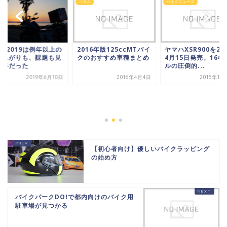
ム
コラム
バイクニュース
TR2019は例年以上の
2016年版125ccMTバイ
ヤマハXSR900を20
り上がりも、課題も見
クのおすすめ車種まとめ
4月15日発売。16年
た年だった
ルの圧倒的...
2019年6月10日
2016年4月4日
2015年11
【初心者向け】優しいバイクラッピング
の始め方
バイクパークDO!で都内向けのバイク用
駐車場が見つかる