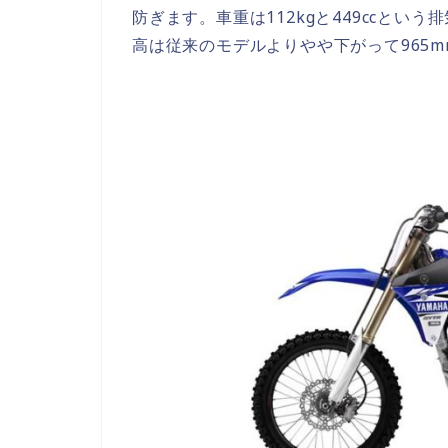
防ぎます。車重は112kgと449ccと
高は従来のモデルよりやや下がって965