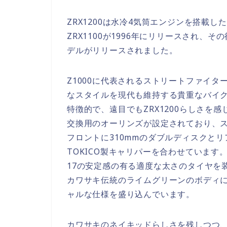
ZRX1200は水冷4気筒エンジンを搭載
ZRX1100が1996年にリリースされ、そ
デルがリリースされました。
Z1000に代表されるストリートファイ
なスタイルを現代も維持する貴重なバイ
特徴的で、遠目でもZRX1200らしさを
交換用のオーリンズが設定されており、
フロントに310mmのダブルディスクとリ
TOKICO製キャリパーを合わせています。ホイ
17の安定感の有る適度な太さのタイヤを装着し
カワサキ伝統のライムグリーンのボディ
ャルな仕様を盛り込んでいます。
カワサキのネイキッドらしさを残しつつ