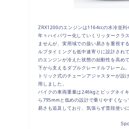
ZRX1200のエンジンは1164ccの水冷並
年々ハイパワー化していくリッタークラ
ませんが、実用域での扱い易さを重視す
ルブタイミングも低中速寄りに設計され
のエンジンが冷えた状態の始動性を高め
下から支えるダブルクレードルフレーム
トリック式のチェーンアジャスターが設け
用しました。
バイクの車両重量は246kgとビッグネイ
ら795mmと低めの設計で乗りやすくな
易さも追及しており、気張らず普段使い
Spo