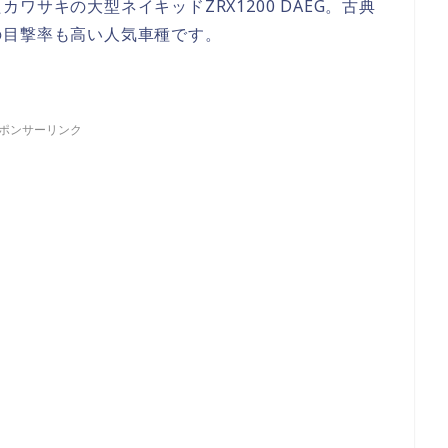
サキの大型ネイキッドZRX1200 DAEG。古典
の目撃率も高い人気車種です。
ポンサーリンク