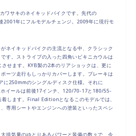
したカワサキのネイキッドバイクです。先代の
の後2001年にフルモデルチェンジ。2009年に現行モ
ターがネイキッドバイクの主流となる中、クラシック
クです。ストライプの入った四角いビキニカウルは
感じさせます。KYB製の2本のリアショックは、更に
スポーツ走行もしっかりカバーします。ブレーキは
アに250mmのシングルディスク仕様。それに
ールは前後17インチ、120/70-17と180/55-
ます。Final Editionとなるこのモデルでは、
に、専用シートやエンジンへの塗装といったスペシ
、大排気量のゆとりあるパワーと装備の数々で、今