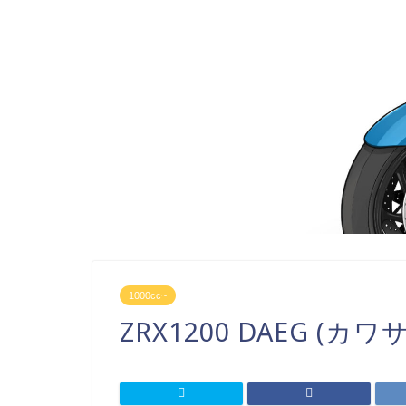
1000cc~
ZRX1200 DAEG (カワ