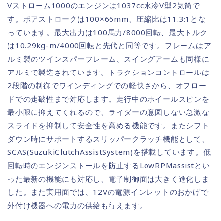
Vストローム1000のエンジンは1037cc水冷V型2気筒で
す。ボアストロークは100×66mm、圧縮比は11.3:1とな
っています。最大出力は100馬力/8000回転、最大トルク
は10.29kg-m/4000回転と先代と同等です。フレームはア
ルミ製のツインスパーフレーム、スイングアームも同様に
アルミで製造されています。トラクションコントロールは
2段階の制御でワインディングでの軽快さから、オフロー
ドでの走破性まで対応します。走行中のホイールスピンを
最小限に抑えてくれるので、ライダーの意図しない急激な
スライドを抑制して安全性を高める機能です。またシフト
ダウン時にサポートするスリッパークラッチ機能として、
SCAS(SuzukiClutchAssistSystem)を搭載しています。低
回転時のエンジンストールを防止するLowRPMassistとい
った最新の機能にも対応し、電子制御面は大きく進化しま
した。また実用面では、12Vの電源インレットのおかげで
外付け機器への電力の供給も行えます。