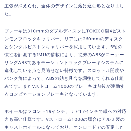
主張が抑えられ、全体のデザインに溶け込む形となりまし
た。
ブレーキは310mmのダブルディスクにTOKICO製4ピスト
ンモノブロックキャリパー、リアには260mmのディスク
とシングルピストンキャリパーを採用しています。5軸の
慣性を計測するIMUの搭載により、従来のABSがコーナー
リングABSであるモーショントラックブレーキシステムに
進化している点も見逃せない特徴です。スロットル開度や
バンク角によって、ABSの効き具合を調整してくれる仕組
みです。またVストローム1000のブレーキは前後が連動す
るコンビネーションブレーキとなっています。
ホイールはフロント19インチ、リア17インチで轍への対応
力も高い仕様です。Vストローム1000の場合はアルミ製の
キャストホイールになっており、オンロードでの安定した