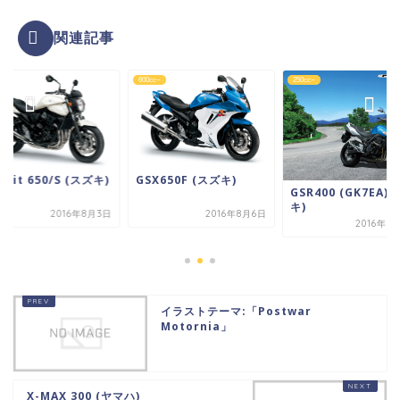
関連記事
c~
600cc~
250cc~
ndit 650/S (スズキ)
GSX650F (スズキ)
GSR400 (GK7EA) 
キ)
2016年8月3日
2016年8月6日
2016年5
イラストテーマ:「Postwar
Motornia」
X-MAX 300 (ヤマハ)