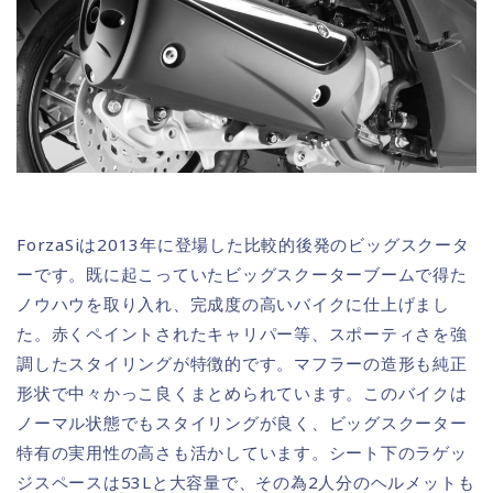
ForzaSiは2013年に登場した比較的後発のビッグスクータ
ーです。既に起こっていたビッグスクーターブームで得た
ノウハウを取り入れ、完成度の高いバイクに仕上げまし
た。赤くペイントされたキャリパー等、スポーティさを強
調したスタイリングが特徴的です。マフラーの造形も純正
形状で中々かっこ良くまとめられています。このバイクは
ノーマル状態でもスタイリングが良く、ビッグスクーター
特有の実用性の高さも活かしています。シート下のラゲッ
ジスペースは53Lと大容量で、その為2人分のヘルメットも