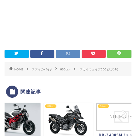
HOME
スズキのバイク
600cc~
スカイウェイブ650 (スズキ)
関連記事
c~
600cc~
250cc~
DR-Z400SM (スズキ