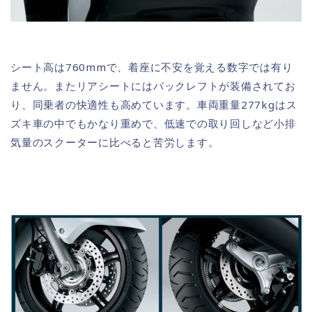
シート高は760mmで、着座に不安を覚える数字では有り
ません。またリアシートにはバックレフトが装備されてお
り、同乗者の快適性も高めています。車両重量277kgはス
ズキ車の中でもかなり重めで、低速での取り回しなど小排
気量のスクーターに比べると苦労します。