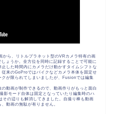
動画から、リトルプラネット型のVRカメラ特有の画
re機能でしょうか。全方位を同時に記録することで可能に
停止した時間内にカメラだけ動かすタイムシフトな
従来のGoProではバイクなどカメラ本体を固定せ
クが限られてしまいましたが、Fusionでは編集
数の動画が制作できるので、動画作りがもっと面白
は撮影モード自体は固定となっていたり編集時のハ
onはその辺りも解消してきました。自撮り棒も動画
ら、動画の無駄が有りません。