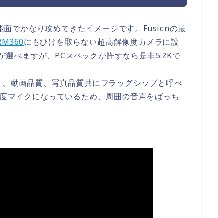
性能面でかなり攻めてきたイメージです。Fusionの最
RM360
にもひけを取らない超高解像度カメラに設
0fpsが選べますが、PCスペックが許すなら是非5.2Kで
し、動画品質、写真品質共にフラッグシップと呼べ
0度マイクになっているため、周囲の音声をばっち