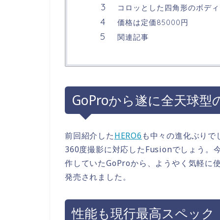
コロッとした四角形のボディ
価格は定価85000円
関連記事
GoProから遂に全天球
前回紹介した
HERO6
も中々の進化ぶりでし
360度撮影に対応したFusionでしょ
作していたGoProから、ようやく気軽
発売されました。
性能も現行最高スペック