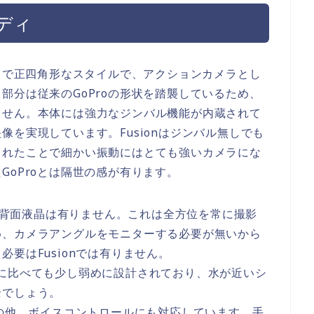
ディ
感じで正四角形なスタイルで、アクションカメラとし
部分は従来のGoProの形状を踏襲しているため、
ません。本体には強力なジンバル機能が内蔵されて
を実現しています。Fusionはジンバル無しでも
されたことで細かい振動にはとても強いカメラにな
GoProとは隔世の感が有ります。
体の背面液晶は有りません。これは全方位を常に撮影
め、カメラアングルをモニターする必要が無いから
要はFusionでは有りません。
に比べても少し弱めに設計されており、水が近いシ
全でしょう。
遠隔操作の他、ボイスコントロールにも対応しています。手