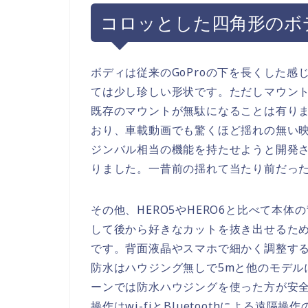
コロッとした四角形のボ
ボディは従来のGoProの下を長くした
ては少し珍しい形状です。ただしマウント
既存のマウントが無駄になることは有り
おり、車載動画でも驚くほど揺れの無い映像
ジンバル相当の機能を持たせようと開発
りました。一昔前の揺れて当たり前だった
その他、HERO5やHERO6と比べて本
して後から好きなカットを抜き出せるた
です。背面液晶やスマホで細かく調整する必
防水はハウジング無しで5mと他のモデル
ーンでは防水ハウジングを使った方が安
操作はwi-fiとBluetoothによる