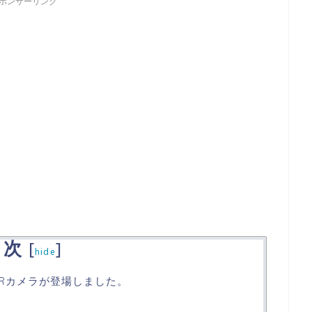
ポンサーリンク
目次
[
]
hide
VRカメラが登場しました。