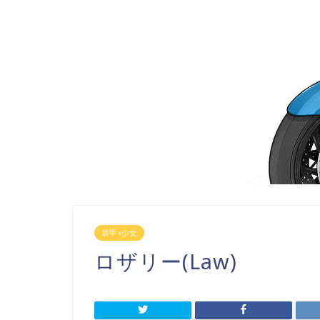
装甲×少女
ロザリー(Law)