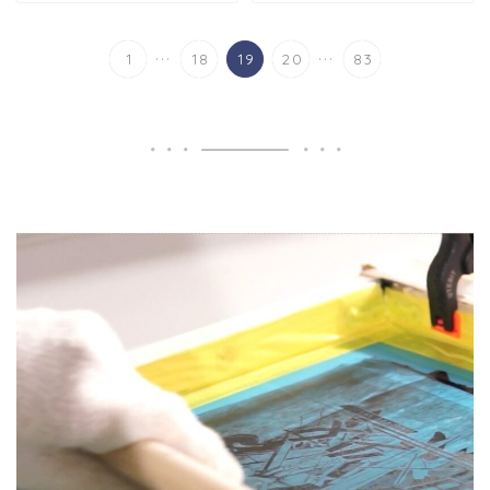
...
...
1
18
19
20
83