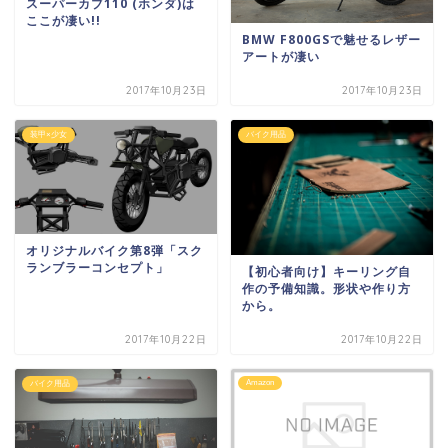
スーパーカブ110 (ホンダ)は
ここが凄い!!
BMW F800GSで魅せるレザー
アートが凄い
2017年10月23日
2017年10月23日
装甲×少女
バイク用品
オリジナルバイク第8弾「スク
ランブラーコンセプト」
【初心者向け】キーリング自
作の予備知識。形状や作り方
から。
2017年10月22日
2017年10月22日
Amazon
バイク用品