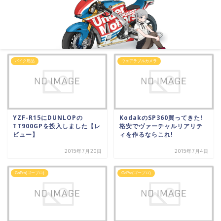
バイク用品
ウェアラブルカメラ
YZF-R15にDUNLOPの
KodakのSP360買ってきた!
TT900GPを投入しました【レ
格安でヴァーチャルリアリテ
ビュー】
ィを作るならこれ!
2015年7月20日
2015年7月4日
GoPro(ゴープロ)
GoPro(ゴープロ)