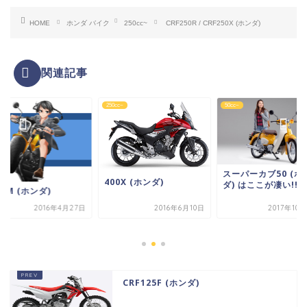
HOME
ホンダ バイク
250cc~
CRF250R / CRF250X (ホンダ)
関連記事
~
250cc~
50cc~
スーパーカブ50 (ホ
400X (ホンダ)
ダ) はここが凄い!!
OM (ホンダ)
2016年4月27日
2016年6月10日
2017年10
CRF125F (ホンダ)