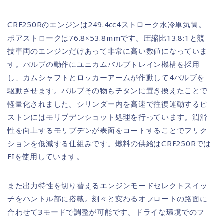
CRF250Rのエンジンは249.4cc4ストローク水冷単気筒。
ボアストロークは76.8×53.8mmです。圧縮比13.8:1と競
技車両のエンジンだけあって非常に高い数値になっていま
す。バルブの動作にユニカムバルブトレイン機構を採用
し、カムシャフトとロッカーアームが作動して4バルブを
駆動させます。バルブその物もチタンに置き換えたことで
軽量化されました。シリンダー内を高速で往復運動するピ
ストンにはモリブデンショット処理を行っています。潤滑
性を向上するモリブデンが表面をコートすることでフリク
ションを低減する仕組みです。燃料の供給はCRF250Rでは
FIを使用しています。
また出力特性を切り替えるエンジンモードセレクトスイッ
チをハンドル部に搭載。刻々と変わるオフロードの路面に
合わせて3モードで調整が可能です。ドライな環境でのフ