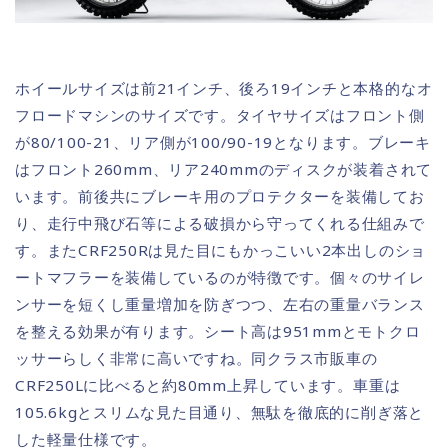
ホイールサイズは前21インチ、後ろ19インチと本格的なオ
フロードマシンのサイズです。タイヤサイズはフロント側
が80/100-21、リア側が100/90-19となります。ブレーキ
はフロント260mm、リア240mmのディスクが装着されて
います。前後共にブレーキ用のプロテクターを装備してお
り、走行中飛び石等による破損から守ってくれる仕組みで
す。またCRF250Rは見た目にもかっこいい2本出しのショ
ートマフラーを装備しているのが特徴です。個々のサイレ
ンサーを短くし重量増加を防ぎつつ、左右の重量バランス
を整える効果が有ります。シート高は951mmとモトクロ
ッサーらしく非常に高いですね。同クラス市販車の
CRF250Lに比べると約80mm上昇しています。車重は
105.6kgとスリムな見た目通り、無駄を徹底的に削ぎ落と
した軽量仕様です。