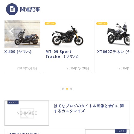
関連記事
c~
600cc~
600cc~
MAX 400 (ヤマハ)
XT660Zテネレ (ヤ
MT-09 Sport
Tracker (ヤマハ)
2017年5月3日
2016年7月28日
2016年7
はてなブログのタイトル画像と余白に関
するカスタマイズ