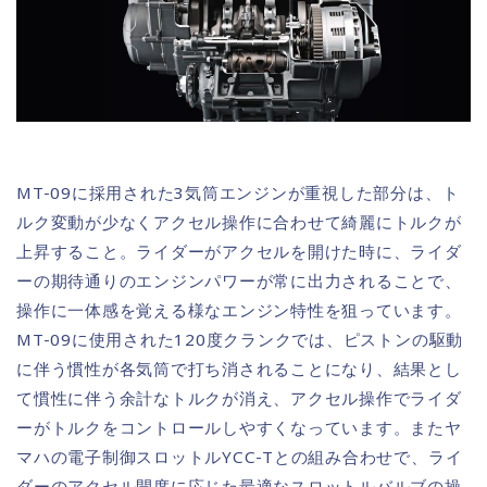
MT-09に採用された3気筒エンジンが重視した部分は、ト
ルク変動が少なくアクセル操作に合わせて綺麗にトルクが
上昇すること。ライダーがアクセルを開けた時に、ライダ
ーの期待通りのエンジンパワーが常に出力されることで、
操作に一体感を覚える様なエンジン特性を狙っています。
MT-09に使用された120度クランクでは、ピストンの駆動
に伴う慣性が各気筒で打ち消されることになり、結果とし
て慣性に伴う余計なトルクが消え、アクセル操作でライダ
ーがトルクをコントロールしやすくなっています。またヤ
マハの電子制御スロットルYCC-Tとの組み合わせで、ライ
ダーのアクセル開度に応じた最適なスロットルバルブの操