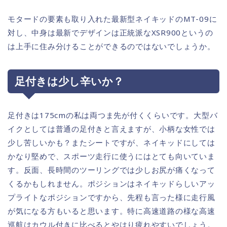
モタードの要素も取り入れた最新型ネイキッドのMT-09に
対し、中身は最新でデザインは正統派なXSR900というの
は上手に住み分けることができるのではないでしょうか。
足付きは少し辛いか？
足付きは175cmの私は両つま先が付くくらいです。大型バ
イクとしては普通の足付きと言えますが、小柄な女性では
少し苦しいかも？またシートですが、ネイキッドにしては
かなり堅めで、スポーツ走行に使うにはとても向いていま
す。反面、長時間のツーリングでは少しお尻が痛くなって
くるかもしれません。ポジションはネイキッドらしいアッ
プライトなポジションですから、先程も言った様に走行風
が気になる方もいると思います。特に高速道路の様な高速
巡航はカウル付きに比べるとやはり疲れやすいでしょう。