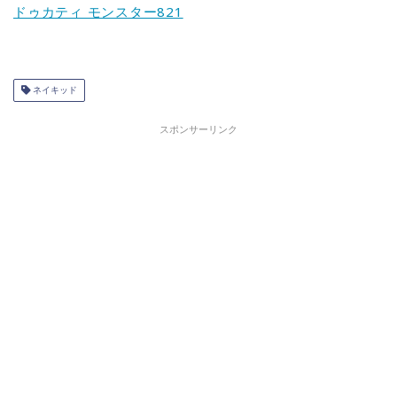
ドゥカティ モンスター821
ネイキッド
スポンサーリンク