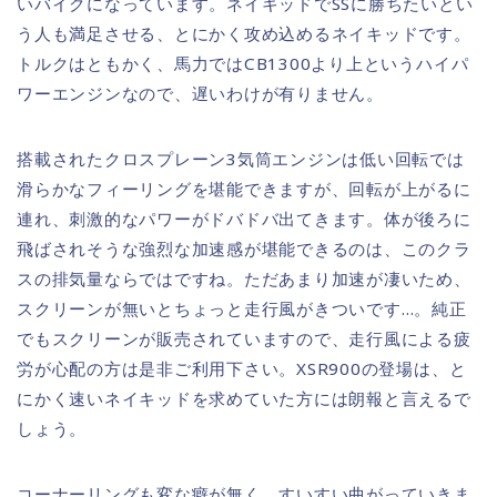
いバイクになっています。ネイキッドでSSに勝ちたいとい
う人も満足させる、とにかく攻め込めるネイキッドです。
トルクはともかく、馬力ではCB1300より上というハイパ
ワーエンジンなので、遅いわけが有りません。
搭載されたクロスプレーン3気筒エンジンは低い回転では
滑らかなフィーリングを堪能できますが、回転が上がるに
連れ、刺激的なパワーがドバドバ出てきます。体が後ろに
飛ばされそうな強烈な加速感が堪能できるのは、このクラ
スの排気量ならではですね。ただあまり加速が凄いため、
スクリーンが無いとちょっと走行風がきついです…。純正
でもスクリーンが販売されていますので、走行風による疲
労が心配の方は是非ご利用下さい。XSR900の登場は、と
にかく速いネイキッドを求めていた方には朗報と言えるで
しょう。
コーナーリングも変な癖が無く、すいすい曲がっていきま