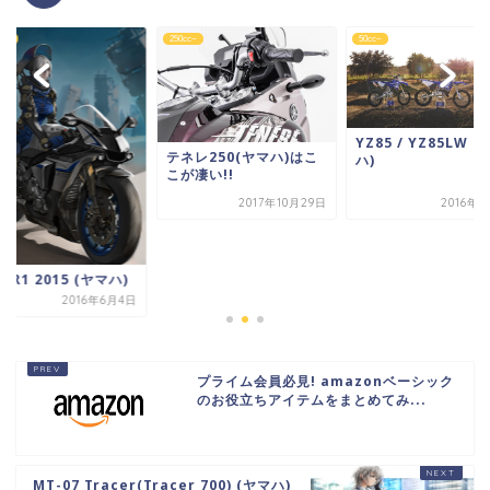
cc~
250cc~
50cc~
YZ85 / YZ85LW (
テネレ250(ヤマハ)はこ
ハ)
こが凄い!!
2017年10月29日
2016年
F-R1 2015 (ヤマハ)
2016年6月4日
プライム会員必見! amazonベーシック
のお役立ちアイテムをまとめてみ...
MT-07 Tracer(Tracer 700) (ヤマハ)