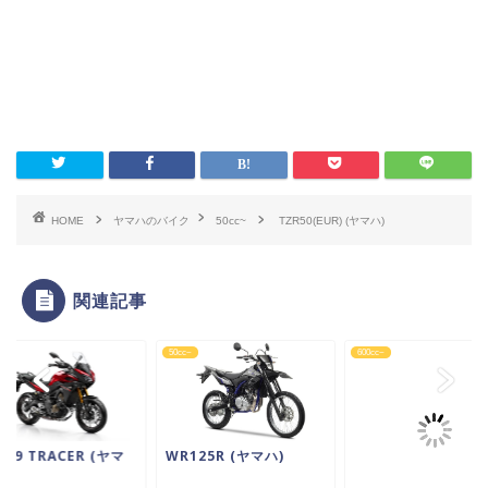
HOME
ヤマハのバイク
50cc~
TZR50(EUR) (ヤマハ)
関連記事
c~
50cc~
600cc~
-09 TRACER (ヤマ
WR125R (ヤマハ)