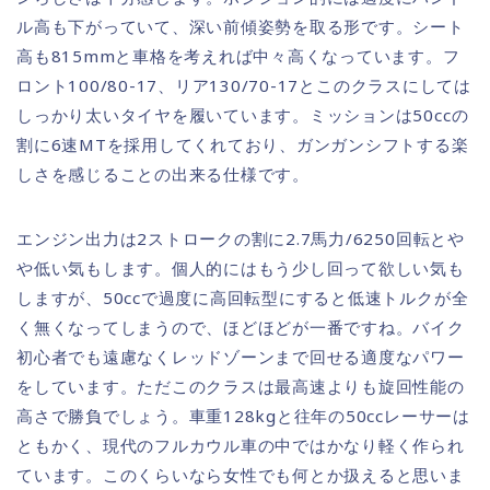
ル高も下がっていて、深い前傾姿勢を取る形です。シート
高も815mmと車格を考えれば中々高くなっています。フ
ロント100/80-17、リア130/70-17とこのクラスにしては
しっかり太いタイヤを履いています。ミッションは50ccの
割に6速MTを採用してくれており、ガンガンシフトする楽
しさを感じることの出来る仕様です。
エンジン出力は2ストロークの割に2.7馬力/6250回転とや
や低い気もします。個人的にはもう少し回って欲しい気も
しますが、50ccで過度に高回転型にすると低速トルクが全
く無くなってしまうので、ほどほどが一番ですね。バイク
初心者でも遠慮なくレッドゾーンまで回せる適度なパワー
をしています。ただこのクラスは最高速よりも旋回性能の
高さで勝負でしょう。車重128kgと往年の50ccレーサーは
ともかく、現代のフルカウル車の中ではかなり軽く作られ
ています。このくらいなら女性でも何とか扱えると思いま