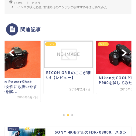
HOME
カメラ
インスタ映え必至! 女性向けのコンデジのおすすめをまとめてみた
関連記事
ラ
カメラ
カメラ
RICOH GRⅡのここが凄
い!【レビュー】
NikonのCOOLPIX
non PowerShot
P900を試してみた
5Xは女性にも扱いやす
2016年2月7日
2016年5
かを試...
2016年6月7日
SONY 4KモデルのFDR-X3000、スタン