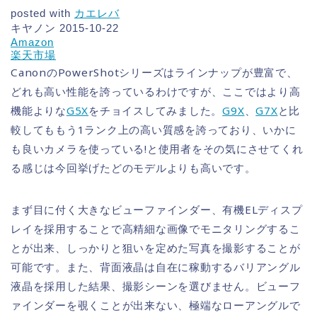
posted with
カエレバ
キヤノン 2015-10-22
Amazon
楽天市場
CanonのPowerShotシリーズはラインナップが豊富で、
どれも高い性能を誇っているわけですが、ここではより高
機能よりな
G5X
をチョイスしてみました。
G9X
、
G7X
と比
較してももう1ランク上の高い質感を誇っており、いかに
も良いカメラを使っている!と使用者をその気にさせてくれ
る感じは今回挙げたどのモデルよりも高いです。
まず目に付く大きなビューファインダー、有機ELディスプ
レイを採用することで高精細な画像でモニタリングするこ
とが出来、しっかりと狙いを定めた写真を撮影することが
可能です。また、背面液晶は自在に稼動するバリアングル
液晶を採用した結果、撮影シーンを選びません。ビューフ
ァインダーを覗くことが出来ない、極端なローアングルで