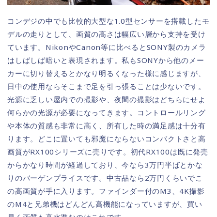
コンデジの中でも比較的大型な1.0型センサーを搭載したモ
デルの走りとして、画質の高さは幅広い層から支持を受け
ています。NikonやCanon等に比べるとSONY製のカメラ
はしばしば暗いと表現されます。私もSONYから他のメー
カーに切り替えるとかなり明るくなった様に感じますが、
日中の使用ならそこまで足を引っ張ることは少ないです。
光源に乏しい屋内での撮影や、夜間の撮影はどちらにせよ
何らかの光源が必要になってきます。コントロールリング
や本体の質感も非常に高く、所有した時の満足感は十分有
ります。どこに置いても邪魔にならないコンパクトさと高
画質がRX100シリーズに売りです。初代RX100は既に発売
からかなり時間が経過しており、今なら3万円半ばとかな
りのバーゲンプライスです。中古品なら2万円くらいでこ
の高画質が手に入ります。ファインダー付のM3、4K撮影
のM4と兄弟機はどんどん高機能になっていますが、買い