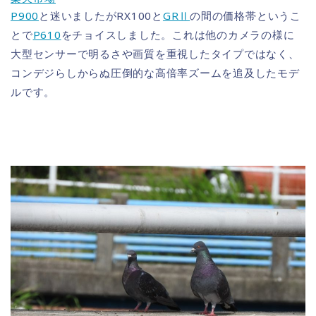
P900
と迷いましたがRX100と
GRⅡ
の間の価格帯というこ
とで
P610
をチョイスしました。これは他のカメラの様に
大型センサーで明るさや画質を重視したタイプではなく、
コンデジらしからぬ圧倒的な高倍率ズームを追及したモデ
ルです。