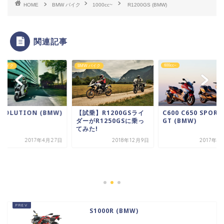
HOME
BMW バイク
1000cc~
R1200GS (BMW)
関連記事
600cc~
W バイク
BMW バイク
EVOLUTION (BMW)
【試乗】R1200GSライ
C600 C650 SPORT 
ダーがR1250GSに乗っ
GT (BMW)
てみた!
2017年4月27日
2018年12月9日
2017年4
S1000R (BMW)