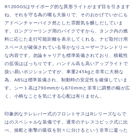
R1200GSはサイボーグ的な異形ライトがまず目を引きます
ね。それを守る為の嘴も大振りで、そのおかげでいかにも
アドベンチャーバイク然とした雰囲気を醸しだしていま
す。ロングツーリング用のバイクですから、タンク内の燃
料に応じた走行可能距離を表示してくれる、ナビ取付け用
スペースが確保されている等かなりユーザーフレンドリー
な内容です。勿論キャリアも標準装備されており、積載性
の拡張はばっちりです。ハンドル高も高いアップライトで
扱い易いポジションですが、車重245kgと非常に大柄な
為、ABSは標準装備され、制動時の安定性を確保していま
す。シート高は790mmから870mmと非常に調整の幅が広
く、小柄なことを気にする心配は有りません。
印象的なテレレバー式のフロントサスはRシリーズならで
はのスペシャルな装備です。通常のテレスコピック式に比
べ、操舵と衝撃の吸収を別々に分けるという非常に凝った