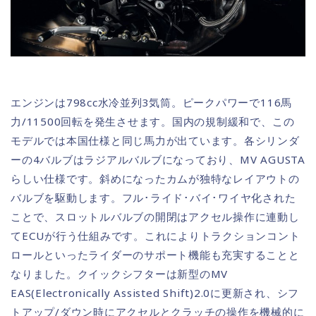
エンジンは798cc水冷並列3気筒。ピークパワーで116馬
力/11500回転を発生させます。国内の規制緩和で、この
モデルでは本国仕様と同じ馬力が出ています。各シリンダ
ーの4バルブはラジアルバルブになっており、MV AGUSTA
らしい仕様です。斜めになったカムが独特なレイアウトの
バルブを駆動します。フル･ライド･バイ･ワイヤ化された
ことで、スロットルバルブの開閉はアクセル操作に連動し
てECUが行う仕組みです。これによりトラクションコント
ロールといったライダーのサポート機能も充実することと
なりました。クイックシフターは新型のMV
EAS(Electronically Assisted Shift)2.0に更新され、シフ
トアップ/ダウン時にアクセルとクラッチの操作を機械的に