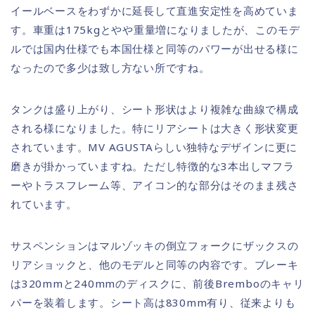
イールベースをわずかに延長して直進安定性を高めていま
す。車重は175kgとやや重量増になりましたが、このモデ
ルでは国内仕様でも本国仕様と同等のパワーが出せる様に
なったので多少は致し方ない所ですね。
タンクは盛り上がり、シート形状はより複雑な曲線で構成
される様になりました。特にリアシートは大きく形状変更
されています。MV AGUSTAらしい独特なデザインに更に
磨きが掛かっていますね。ただし特徴的な3本出しマフラ
ーやトラスフレーム等、アイコン的な部分はそのまま残さ
れています。
サスペンションはマルゾッキの倒立フォークにザックスの
リアショックと、他のモデルと同等の内容です。ブレーキ
は320mmと240mmのディスクに、前後Bremboのキャリ
パーを装着します。シート高は830mm有り、従来よりも