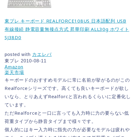
東プレ キーボード REALFORCE108US 日本語配列 USB
有線接続 静電容量無接点方式 昇華印刷 ALL30g ホワイト
SJ38D0
posted with
カエレバ
東プレ 2010-08-11
Amazon
楽天市場
キーボードのおすすめモデルに常に名前が挙がるのがこの
Realforceシリーズです。高くても良いキーボードが欲し
いなら、とりあえずRealforcと言われるくらいに定番化し
ています。
ただRealforceと一口に言っても入力時に力の要らない低
荷重タイプから静音タイプまで様々です。
個人的にはキー入力時に指先の力が必要なモデルは疲れや