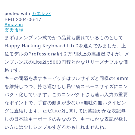
posted with
カエレバ
PFU 2004-06-17
Amazon
楽天市場
まずはメンブレン式でかつ品質も優れているものとして
Happy Hacking Keyboard Lite2を選んでみました。上
位モデルのProfessionalは２万円以上の高級機ですが、メ
ンブレン式のLite2は5000円程とかなりリーズナブルな価
格です。
キーの間隔を表すキーピッチはフルサイズと同様の19mm
を維持しつつ、持ち運びもし易い省スペースサイズにコン
パクト化しています。このコンパクトさも速い入力の重要
なポイントで、手首の動きが少ない=無駄の無いタイピン
グに直結します。ただLite2に関しては英語かかな表記無
しの日本語キーボードのみなので、キーにかな表記が欲し
い方には少しシンプルすぎるかもしれませんね。