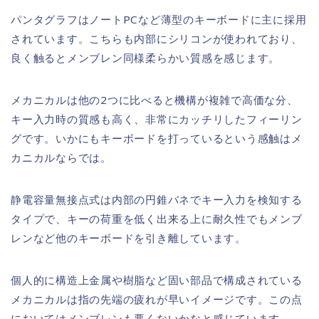
パンタグラフはノートPCなど薄型のキーボードに主に採用
されています。こちらも内部にシリコンが使われており、
良く触るとメンブレン同様柔らかい質感を感じます。
メカニカルは他の2つに比べると機構が複雑で高価な分、
キー入力時の質感も高く、非常にカッチリしたフィーリン
グです。いかにもキーボードを打っているという感触はメ
カニカルならでは。
静電容量無接点式は内部の円錐バネでキー入力を検知する
タイプで、キーの荷重を低く出来る上に耐久性でもメンブ
レンなど他のキーボードを引き離しています。
個人的に構造上金属や樹脂など固い部品で構成されている
メカニカルは指の先端の疲れが早いイメージです。この点
においてはメンブレンも悪くないかなと感じています。