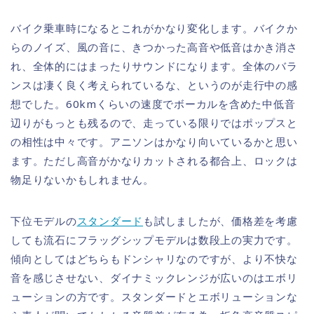
バイク乗車時になるとこれがかなり変化します。バイクか
らのノイズ、風の音に、きつかった高音や低音はかき消さ
れ、全体的にはまったりサウンドになります。全体のバラ
ンスは凄く良く考えられているな、というのが走行中の感
想でした。60kmくらいの速度でボーカルを含めた中低音
辺りがもっとも残るので、走っている限りではポップスと
の相性は中々です。アニソンはかなり向いているかと思い
ます。ただし高音がかなりカットされる都合上、ロックは
物足りないかもしれません。
下位モデルの
スタンダード
も試しましたが、価格差を考慮
しても流石にフラッグシップモデルは数段上の実力です。
傾向としてはどちらもドンシャリなのですが、より不快な
音を感じさせない、ダイナミックレンジが広いのはエボリ
ューションの方です。スタンダードとエボリューションな