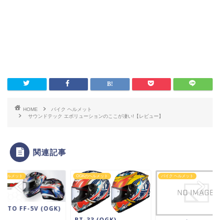
HOME
バイク ヘルメット
サウンドテック エボリューションのここが凄い!【レビュー】
関連記事
Kのヘルメット
OGKのヘルメット
バイク ヘルメット
BUTO FF-5V (OGK)
RT-33 (OGK)