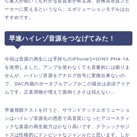
ら素人が聞いてもわかる音質差が有る為、折角高音質スピ
ーカーに変えるというなら、エボリューションモデルはお
すすめです。
早速ハイレゾ音源をつなげてみた！
今回は音源の再生には手持ちのiPhone5+SONY PHA-1A
を使用しました。アンプを使わなくても音量的には困りま
せんが、ハイレゾ音源をアナログ信号に変換出来ないの
で、DAC内蔵のポータブルアンプがこの場合は必須アイテ
ムです。正直荷物が増えて面倒くささは拭えない…
早速視聴テストを行うと、サウンドテックエボリューショ
ンはハイレゾ音源化の恩恵で高音質になったアコースティ
ックな楽器の再生能力はかなり高いです。クラシックやジ
ャズは性格的にドンピシャなジャンルだと思います。しか