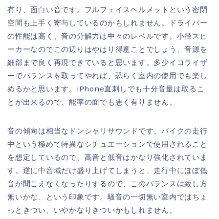
有り、面白い音です。フルフェイスヘルメットという密閉
空間も上手く寄与しているのかもしれません。ドライバー
の性能は高く、音の分解力は中々のレベルです。小径スピ
ーカーなのでこの辺りはやはり得意ことでしょう、音源を
細部まで良く再現できていると思います。多少イコライザ
ーでバランスを取ってやれば、恐らく室内の使用でも楽し
めるかと思います。iPhone直刺しでも十分音量は取るこ
とが出来るので、能率の面でも悪く有りません。
音の傾向は相当なドンシャリサウンドです。バイクの走行
中という極めて特異なシチュエーションで使用されること
を想定しているので、高音と低音はかなり強化されていま
す。逆に中音域だけ盛り上げてしまうと、走行中にほぼ低
音が聞こえなくなったりするので、このバランスは致し方
無いかな、という印象です。騒音の一切無い室内ではちょ
っときつい、いやかなりきついかもしれません。