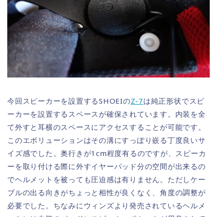
今回スピーカーを設置するSHOEIの
Z-7
は純正形状でスピ
ーカーを設置するスペースが確保されています。内装を全
て外すと耳横のスペースにアクセスすることが可能です。
このエボリューションはその溝にすっぽり嵌る丁度良いサ
イズ感でした。奥行きが1cm程度有るのですが、スピーカ
ーを取り付ける際に外すイヤーパッド分の空間が出来るの
でヘルメットを被っても圧迫感は有りません。ただしケー
ブルの出る向きがちょっと相性が良くなく、角度の調整が
必要でした。ちなみにウィンズより発売されているヘルメ