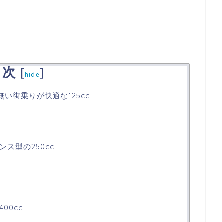
目次
[
]
hide
い街乗りが快適な125cc
ス型の250cc
0
00cc