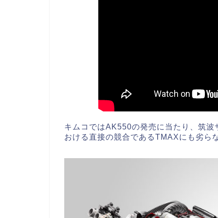
キムコではAK550の発売に当たり、筑
おける直接の競合であるTMAXにも劣ら