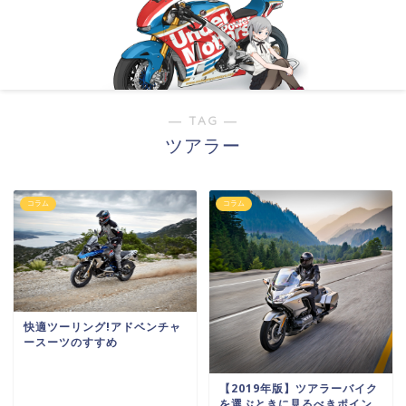
― TAG ―
ツアラー
コラム
コラム
快適ツーリング!アドベンチャ
ースーツのすすめ
【2019年版】ツアラーバイク
を選ぶときに見るべきポイン