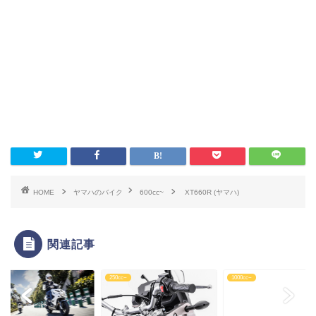
HOME
ヤマハのバイク
600cc~
XT660R (ヤマハ)
関連記事
~
250cc~
1000cc~