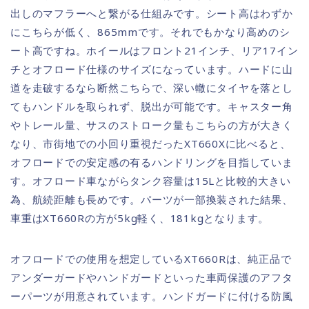
出しのマフラーへと繋がる仕組みです。シート高はわずか
にこちらが低く、865mmです。それでもかなり高めのシ
ート高ですね。ホイールはフロント21インチ、リア17イン
チとオフロード仕様のサイズになっています。ハードに山
道を走破するなら断然こちらで、深い轍にタイヤを落とし
てもハンドルを取られず、脱出が可能です。キャスター角
やトレール量、サスのストローク量もこちらの方が大きく
なり、市街地での小回り重視だったXT660Xに比べると、
オフロードでの安定感の有るハンドリングを目指していま
す。オフロード車ながらタンク容量は15Lと比較的大きい
為、航続距離も長めです。パーツが一部換装された結果、
車重はXT660Rの方が5kg軽く、181kgとなります。
オフロードでの使用を想定しているXT660Rは、純正品で
アンダーガードやハンドガードといった車両保護のアフタ
ーパーツが用意されています。ハンドガードに付ける防風