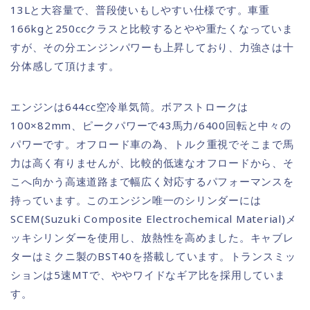
13Lと大容量で、普段使いもしやすい仕様です。車重
166kgと250ccクラスと比較するとやや重たくなっていま
すが、その分エンジンパワーも上昇しており、力強さは十
分体感して頂けます。
エンジンは644cc空冷単気筒。ボアストロークは
100×82mm、ピークパワーで43馬力/6400回転と中々の
パワーです。オフロード車の為、トルク重視でそこまで馬
力は高く有りませんが、比較的低速なオフロードから、そ
こへ向かう高速道路まで幅広く対応するパフォーマンスを
持っています。このエンジン唯一のシリンダーには
SCEM(Suzuki Composite Electrochemical Material)メ
ッキシリンダーを使用し、放熱性を高めました。キャブレ
ターはミクニ製のBST40を搭載しています。トランスミッ
ションは5速MTで、ややワイドなギア比を採用していま
す。