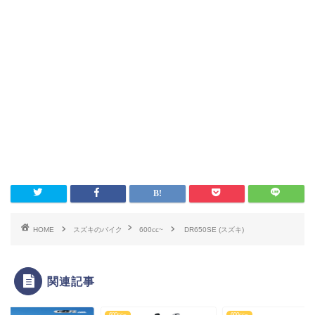
HOME
スズキのバイク
600cc~
DR650SE (スズキ)
関連記事
c~
600cc~
600cc~