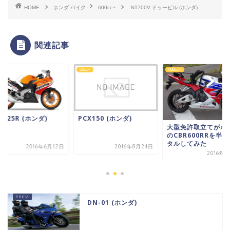
HOME
ホンダ バイク
600cc~
NT700V ドゥービル (ホンダ)
関連記事
~
50cc~
600cc~
R125R (ホンダ)
PCX150 (ホンダ)
大型免許取立てがホ
のCBR600RRを半
タルしてみた
2016年6月12日
2016年8月24日
2016年
DN-01 (ホンダ)