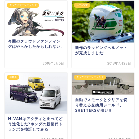
クラウドファンディング
装甲×少女
今回のクラウドファンディン
グはやらかしたかもしれない…
新作のラッピングヘルメット
が完成しました!
2018年8月5日
2018年7月22日
自動車
クラウドファンディング
自動でスモークとクリアを切
り替える交換用シールド、
SHETTERSが凄い!!
N-VANはアクティと比べてど
う進化した?ホンダの新世代ト
ランポを検証してみる