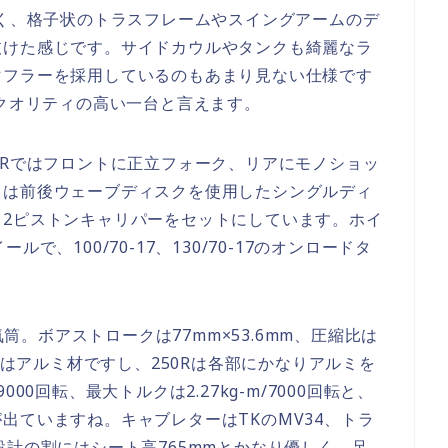
高く、格子状のトラスフレームやスイングアームのデ
抜けた感じです。サイドカウルやタンクも綺麗なラ
マフラーを採用しているのもあまり見ない仕様です
はクオリティの高い一台と言えます。
0Rではフロントに正立フォーク、リアにモノショッ
キは前後ウェーブディスクを使用したシングルディ
も2ピストンキャリパーをセットにしています。ホイ
で、100/70-17、130/70-17のオンロードタ
気筒。ボアストロークは77mm×53.6mm、圧縮比は
ドはアルミ材ですし、250Rは各部にかなりアルミを
00回転、最大トルクは2.27kg-m/7000回転と、
出ていますね。キャブレターはTKのMV34、トラ
設計の割にはシート高765mmとかなり優しく、足