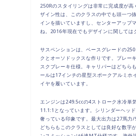
250Rのスタイリングは非常に完成度が
ザイン性は、このクラスの中でも頭一つ
インを描いていますし、センターアップ
ね。2016年現在でもデザインに関して
サスペンションは、ベースグレードの25
クとオーソドックスな作りです。ブレー
スクブレーキ仕様。キャリパーはどちら
ールは17インチの星型スポークアルミホイール
イヤを履いています。
エンジンは249.5ccの4ストローク水冷単
11.1:1となっています。シリンダーヘッ
奢っている印象です。最大出力は27馬力/90
どちらもこのクラスとしては良好な数字が
ンスミッションは6速MT仕様です。海外